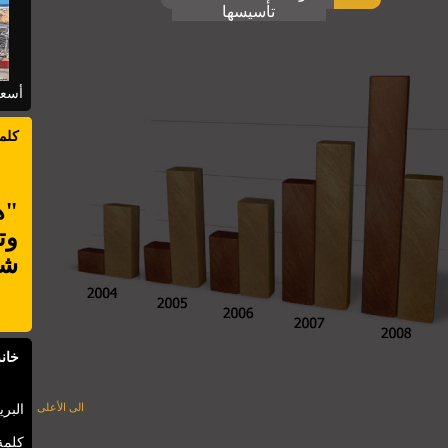
تأسيسها
أسعا
كلم
"ه
وت
شأ
خانة
الى الأعلى
البري
كلمة