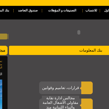
|
|
|
|
اول
للانتساب
التصنيفات و المؤهلات
صندوق التعاضد
بنك الم
بنك المعلومات
مق
الم
العدد 85
قرارات، تعاميم وقوانين
مجالس ادارة نقابة
مقاولي الأشغال العامة
والبناء اللبنانية منذ