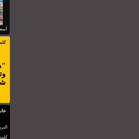
أسعا
كلم
"ه
وت
شأ
خانة
البري
كلمة