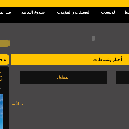
|
|
|
|
اول
للانتساب
التصنيفات و المؤهلات
صندوق التعاضد
بنك الم
أخبار ونشاطات
مق
المقاول
الم
العدد 85
الى الأعلى