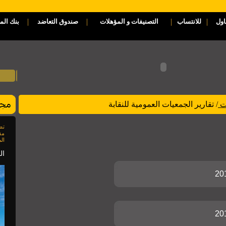
|
|
|
|
اول
للانتساب
التصنيفات و المؤهلات
صندوق التعاضد
بنك الم
ات
/ تقارير الجمعيات العمومية للنقابة
مق
الم
العدد 85
20
20