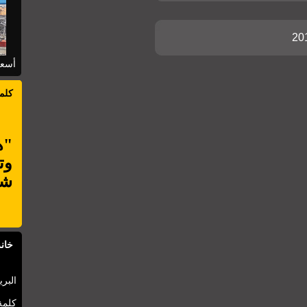
20
أسعا
كلم
"ه
وت
شأ
خانة
البري
كلمة