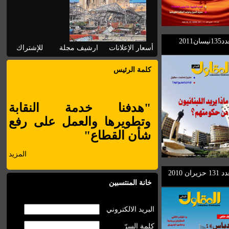
نيسان2011
أسعار الإعلانات
ارشيف مجلة
للإشتراك
كلمة الرئيس
"هدفنا خدمة النقابة
وتطويرها والعمل على رفع
شأن القطاع"
المزيد
 حزيران 2010
خانة المنتسبين
البريد الالكتروني
كلمة السرّ